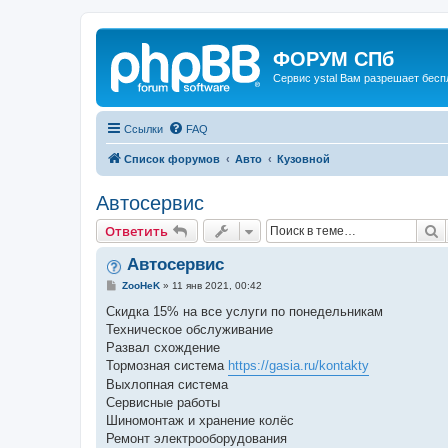
ФОРУМ СПб
Сервис ystal Вам разрешает беспл
Ссылки
FAQ
Список форумов
Авто
Кузовной
Автосервис
П
Ответить
Автосервис
С
ZooHeK
»
11 янв 2021, 00:42
о
о
Скидка 15% на все услуги по понедельникам
б
Техническое обслуживание
щ
е
Развал схождение
н
Тормозная система
https://gasia.ru/kontakty
и
е
Выхлопная система
Сервисные работы
Шиномонтаж и хранение колёс
Ремонт электрооборудования