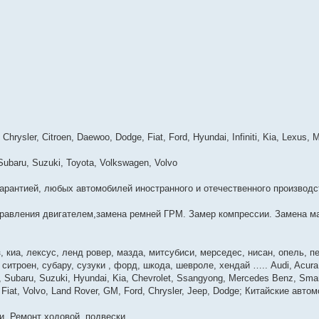
Chrysler, Citroen, Daewoo, Dodge, Fiat, Ford, Hyundai, Infiniti, Kia, Lexus,
 Subaru, Suzuki, Toyota, Volkswagen, Volvo
арантией, любых автомобилей иностранного и отечественного производс
равления двигателем,замена ремней ГРМ. Замер компрессии. Замена м
 киа, лексус, ленд ровер, мазда, митсубиси, мерседес, нисан, опель, п
, ситроен, субару, сузуки , форд, шкода, шевроле, хендай ….. Audi, Acu
da, Subaru, Suzuki, Hyundai, Kia, Chevrolet, Ssangyong, Mercedes Benz, Sma
, Fiat, Volvo, Land Rover, GM, Ford, Chrysler, Jeep, Dodge; Китайские авто
. Ремонт ходовой, подвески.