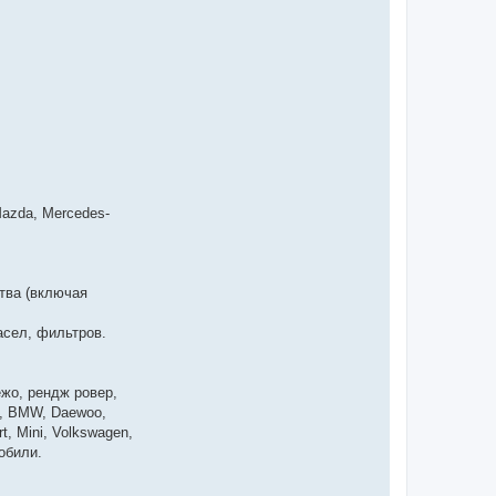
 Mazda, Mercedes-
тва (включая
асел, фильтров.
ежо, рендж ровер,
ra, BMW, Daewoo,
rt, Mini, Volkswagen,
мобили.