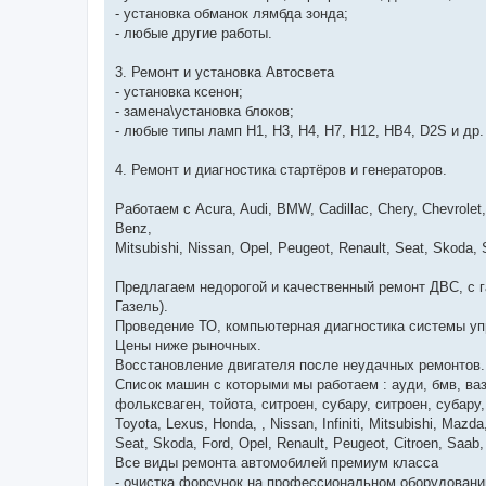
- установка обманок лямбда зонда;
- любые другие работы.
3. Ремонт и установка Автосвета
- установка ксенон;
- замена\установка блоков;
- любые типы ламп H1, H3, H4, H7, H12, HB4, D2S и др.
4. Ремонт и диагностика стартёров и генераторов.
Работаем с Acura, Audi, BMW, Cadillac, Chery, Chevrolet, 
Benz,
Mitsubishi, Nissan, Opel, Peugeot, Renault, Seat, Skoda,
Предлагаем недорогой и качественный ремонт ДВС, с г
Газель).
Проведение ТО, компьютерная диагностика системы уп
Цены ниже рыночных.
Восстановление двигателя после неудачных ремонтов.
Список машин с которыми мы работаем : ауди, бмв, ваз,
фольксваген, тойота, ситроен, субару, ситроен, субару
Toyota, Lexus, Honda, , Nissan, Infiniti, Mitsubishi, Maz
Seat, Skoda, Ford, Opel, Renault, Peugeot, Citroen, Saab
Все виды ремонта автомобилей премиум класса
- очистка форсунок на профессиональном оборудовании