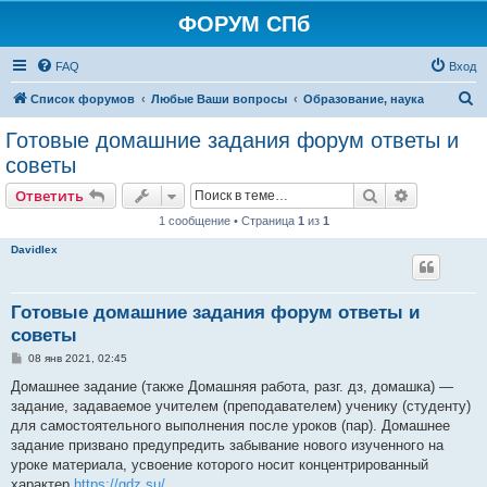
ФОРУМ СПб
FAQ
Вход
П
Список форумов
Любые Ваши вопросы
Образование, наука
о
Готовые домашние задания форум ответы и
и
советы
с
Поиск
Расширен
Ответить
к
1 сообщение • Страница
1
из
1
Davidlex
Готовые домашние задания форум ответы и
советы
С
08 янв 2021, 02:45
о
о
Домашнее задание (также Домашняя работа, разг. дз, домашка) —
б
задание, задаваемое учителем (преподавателем) ученику (студенту)
щ
е
для самостоятельного выполнения после уроков (пар). Домашнее
н
задание призвано предупредить забывание нового изученного на
и
е
уроке материала, усвоение которого носит концентрированный
характер
https://gdz.su/