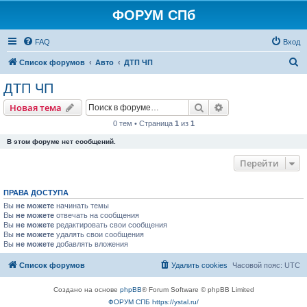
ФОРУМ СПб
FAQ
Вход
П
Список форумов
Авто
ДТП ЧП
о
ДТП ЧП
и
Поиск
Расширенный пои
Новая тема
с
0 тем • Страница
1
из
1
к
В этом форуме нет сообщений.
Перейти
ПРАВА ДОСТУПА
Вы
не можете
начинать темы
Вы
не можете
отвечать на сообщения
Вы
не можете
редактировать свои сообщения
Вы
не можете
удалять свои сообщения
Вы
не можете
добавлять вложения
Список форумов
Удалить cookies
Часовой пояс:
UTC
Создано на основе
phpBB
® Forum Software © phpBB Limited
ФОРУМ СПБ https://ystal.ru/