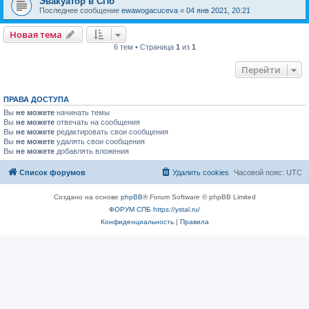
Эвакуатор в СПб
Последнее сообщение
ewawogacuceva
«
04 янв 2021, 20:21
Новая тема
6 тем • Страница
1
из
1
Перейти
ПРАВА ДОСТУПА
Вы
не можете
начинать темы
Вы
не можете
отвечать на сообщения
Вы
не можете
редактировать свои сообщения
Вы
не можете
удалять свои сообщения
Вы
не можете
добавлять вложения
Список форумов
Удалить cookies
Часовой пояс:
UTC
Создано на основе
phpBB
® Forum Software © phpBB Limited
ФОРУМ СПБ https://ystal.ru/
Конфиденциальность
|
Правила