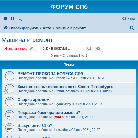
ФОРУМ СПб
FAQ
Вход
П
Список форумов
Авто
Машина и ремонт
о
Машина и ремонт
и
Поиск
Расширенный пои
Новая тема
с
6 тем • Страница
1
из
1
к
Темы
РЕМОНТ ПРОКОЛА КОЛЕСА СПб
Последнее сообщение
FrancisTAR
«
16 янв 2021, 18:57
Замена стекол легковые авто Санкт-Петербурге
Последнее сообщение
DimailNesOnemi
«
13 янв 2021, 08:05
Сварка аргоном
Последнее сообщение
ClydeSinny
«
08 янв 2021, 21:03
Покраска бампера или замена?
Последнее сообщение
ysta
«
04 янв 2021, 21:44
Выкуп авто СПб?
Последнее сообщение
ihexauho
«
04 янв 2021, 20:47