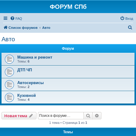
ФОРУМ СПб
FAQ
Вход
П
Список форумов
Авто
о
Авто
и
Форум
с
к
Машина и ремонт
Темы:
6
ДТП ЧП
Автосервисы
Темы:
2
Кузовной
Темы:
4
Поиск
Расширенный пои
Новая тема
1 тема • Страница
1
из
1
Темы