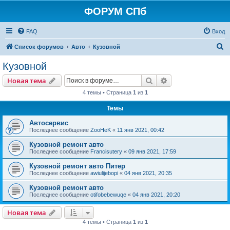
ФОРУМ СПб
FAQ
Вход
П
Список форумов
Авто
Кузовной
о
Кузовной
и
Поиск
Расширенный пои
Новая тема
с
4 темы • Страница
1
из
1
к
Темы
Автосервис
Последнее сообщение
ZooHeK
«
11 янв 2021, 00:42
Кузовной ремонт авто
Последнее сообщение
Francisutery
«
09 янв 2021, 17:59
Кузовной ремонт авто Питер
Последнее сообщение
awiulijebopi
«
04 янв 2021, 20:35
Кузовной ремонт авто
Последнее сообщение
otifobebewuqe
«
04 янв 2021, 20:20
Новая тема
4 темы • Страница
1
из
1