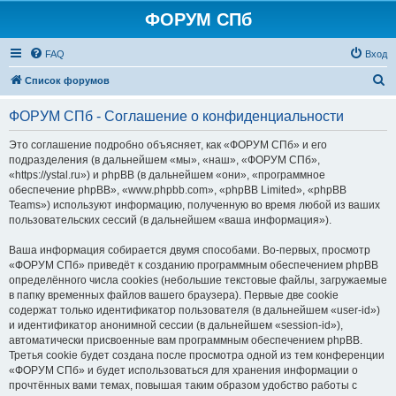
ФОРУМ СПб
FAQ
Вход
П
Список форумов
о
ФОРУМ СПб - Соглашение о конфиденциальности
и
с
Это соглашение подробно объясняет, как «ФОРУМ СПб» и его
подразделения (в дальнейшем «мы», «наш», «ФОРУМ СПб»,
к
«https://ystal.ru») и phpBB (в дальнейшем «они», «программное
обеспечение phpBB», «www.phpbb.com», «phpBB Limited», «phpBB
Teams») используют информацию, полученную во время любой из ваших
пользовательских сессий (в дальнейшем «ваша информация»).
Ваша информация собирается двумя способами. Во-первых, просмотр
«ФОРУМ СПб» приведёт к созданию программным обеспечением phpBB
определённого числа cookies (небольшие текстовые файлы, загружаемые
в папку временных файлов вашего браузера). Первые две cookie
содержат только идентификатор пользователя (в дальнейшем «user-id»)
и идентификатор анонимной сессии (в дальнейшем «session-id»),
автоматически присвоенные вам программным обеспечением phpBB.
Третья cookie будет создана после просмотра одной из тем конференции
«ФОРУМ СПб» и будет использоваться для хранения информации о
прочтённых вами темах, повышая таким образом удобство работы с