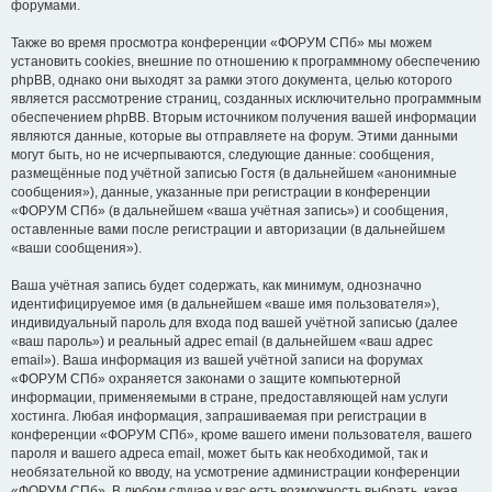
форумами.
Также во время просмотра конференции «ФОРУМ СПб» мы можем
установить cookies, внешние по отношению к программному обеспечению
phpBB, однако они выходят за рамки этого документа, целью которого
является рассмотрение страниц, созданных исключительно программным
обеспечением phpBB. Вторым источником получения вашей информации
являются данные, которые вы отправляете на форум. Этими данными
могут быть, но не исчерпываются, следующие данные: сообщения,
размещённые под учётной записью Гостя (в дальнейшем «анонимные
сообщения»), данные, указанные при регистрации в конференции
«ФОРУМ СПб» (в дальнейшем «ваша учётная запись») и сообщения,
оставленные вами после регистрации и авторизации (в дальнейшем
«ваши сообщения»).
Ваша учётная запись будет содержать, как минимум, однозначно
идентифицируемое имя (в дальнейшем «ваше имя пользователя»),
индивидуальный пароль для входа под вашей учётной записью (далее
«ваш пароль») и реальный адрес email (в дальнейшем «ваш адрес
email»). Ваша информация из вашей учётной записи на форумах
«ФОРУМ СПб» охраняется законами о защите компьютерной
информации, применяемыми в стране, предоставляющей нам услуги
хостинга. Любая информация, запрашиваемая при регистрации в
конференции «ФОРУМ СПб», кроме вашего имени пользователя, вашего
пароля и вашего адреса email, может быть как необходимой, так и
необязательной ко вводу, на усмотрение администрации конференции
«ФОРУМ СПб». В любом случае у вас есть возможность выбрать, какая