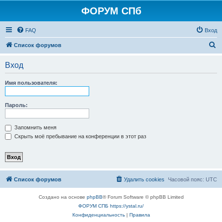
ФОРУМ СПб
FAQ
Вход
П
Список форумов
о
Вход
и
с
Имя пользователя:
к
Пароль:
Запомнить меня
Скрыть моё пребывание на конференции в этот раз
Список форумов
Удалить cookies
Часовой пояс:
UTC
Создано на основе
phpBB
® Forum Software © phpBB Limited
ФОРУМ СПБ https://ystal.ru/
Конфиденциальность
|
Правила