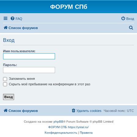
ФОРУМ СПб
FAQ
Вход
П
Список форумов
о
Вход
и
с
Имя пользователя:
к
Пароль:
Запомнить меня
Скрыть моё пребывание на конференции в этот раз
Список форумов
Удалить cookies
Часовой пояс:
UTC
Создано на основе
phpBB
® Forum Software © phpBB Limited
ФОРУМ СПБ https://ystal.ru/
Конфиденциальность
|
Правила