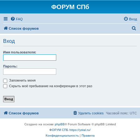
ФОРУМ СПб
FAQ
Вход
П
Список форумов
о
Вход
и
с
Имя пользователя:
к
Пароль:
Запомнить меня
Скрыть моё пребывание на конференции в этот раз
Список форумов
Удалить cookies
Часовой пояс:
UTC
Создано на основе
phpBB
® Forum Software © phpBB Limited
ФОРУМ СПБ https://ystal.ru/
Конфиденциальность
|
Правила