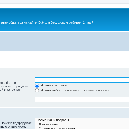
атно общаться на сайте! Всё для Вас, форум работает 24 на 7.
жны быть в
Искать все слова
 Вы можете разделить
те
*
в качестве
Искать любое слово/поиск с языком запросов
. Поиск в подфорумах
ющую опцию ниже.