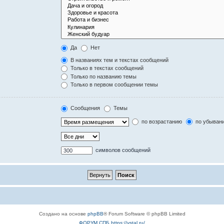
Да
Нет
В названиях тем и текстах сообщений
Только в текстах сообщений
Только по названию темы
Только в первом сообщении темы
Сообщения
Темы
по возрастанию
по убыван
символов сообщений
Создано на основе
phpBB
® Forum Software © phpBB Limited
ФОРУМ СПБ https://ystal.ru/