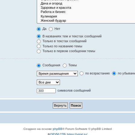
Да
Нет
В названиях тем и текстах сообщений
Только в текстах сообщений
Только по названию темы
Только в первом сообщении темы
Сообщения
Темы
по возрастанию
по убыван
символов сообщений
Создано на основе
phpBB
® Forum Software © phpBB Limited
ФОРУМ СПБ https://ystal.ru/