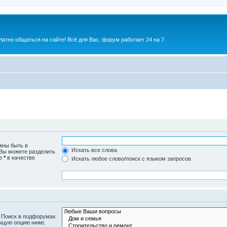
атно общаться на сайте! Всё для Вас, форум работает 24 на 7.
жны быть в
Искать все слова
 Вы можете разделить
те
*
в качестве
Искать любое слово/поиск с языком запросов
. Поиск в подфорумах
ющую опцию ниже.