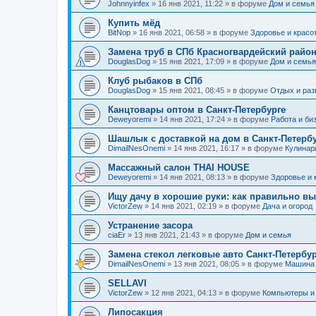
Johnnyinfex
»
16 янв 2021, 11:22
» в форуме
Дом и семья
Купить мёд
BitNop
»
16 янв 2021, 06:58
» в форуме
Здоровье и красо
Замена труб в СПб Красногвардейский райо
DouglasDog
»
15 янв 2021, 17:09
» в форуме
Дом и семья
Клуб рыбаков в СПб
DouglasDog
»
15 янв 2021, 08:45
» в форуме
Отдых и раз
Канцтовары оптом в Санкт-Петербурге
Deweyoremi
»
14 янв 2021, 17:24
» в форуме
Работа и би
Шашлык с доставкой на дом в Санкт-Петерб
DimailNesOnemi
»
14 янв 2021, 16:17
» в форуме
Кулинар
Массажный салон THAI HOUSE
Deweyoremi
»
14 янв 2021, 08:13
» в форуме
Здоровье и 
Ищу дачу в хорошие руки: как правильно в
VictorZew
»
14 янв 2021, 02:19
» в форуме
Дача и огород
Устранение засора
ciaEr
»
13 янв 2021, 21:43
» в форуме
Дом и семья
Замена стекол легковые авто Санкт-Петербур
DimailNesOnemi
»
13 янв 2021, 08:05
» в форуме
Машина 
SELLAVI
VictorZew
»
12 янв 2021, 04:13
» в форуме
Компьютеры и 
Липосакция