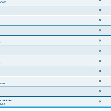
0
асота
0
0
0
0
р
0
0
я
0
0
монт
0
 советы
0
аука