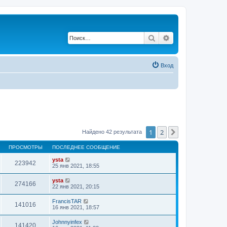
Поиск
Расширенный по
Вход
1
2
След.
Найдено 42 результата
ПРОСМОТРЫ
ПОСЛЕДНЕЕ СООБЩЕНИЕ
ysta
223942
25 янв 2021, 18:55
ysta
274166
22 янв 2021, 20:15
FrancisTAR
141016
16 янв 2021, 18:57
Johnnyinfex
141420