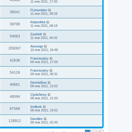
41408
11 янв 2021, 17:02
FLimuridam
39541
11 янв 2021, 08:28
RobertMot
39709
11 янв 2021, 08:18
ZooHeK
54063
11 янв 2021, 00:42
Anoxege
209307
10 янв 2021, 18:48
Francisutery
42636
09 янв 2021, 17:59
Francisutery
54118
09 янв 2021, 08:31
DennisBow
40661
08 янв 2021, 23:02
ClydeSinny
49594
08 янв 2021, 21:03
Invillvek
87569
08 янв 2021, 19:52
Davidlex
128912
08 янв 2021, 02:45