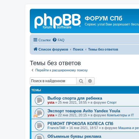
ФОРУМ СПб
Сервис ystal Вам разрешает беспл
Ссылки
FAQ
Список форумов
Поиск
Темы без ответов
Темы без ответов
Перейти к расширенному поиску
Поиск
Расширенный поиск
ТЕМЫ
Выбор спорта для ребенка
ysta
»
25 янв 2021, 18:55
» в форуме
Спорт
Экспорт товаров Avito Yandex Youla
ysta
»
22 янв 2021, 20:15
» в форуме
Компьютеры и IT
РЕМОНТ ПРОКОЛА КОЛЕСА СПб
FrancisTAR
»
16 янв 2021, 18:57
» в форуме
Машина и ре
Объемные буквы реклама