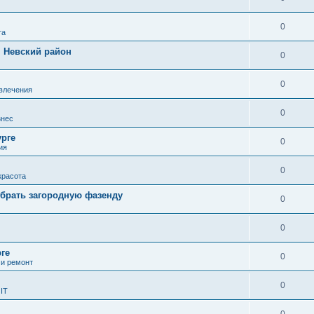
0
та
н Невский район
0
0
влечения
0
знес
урге
0
ия
0
красота
ыбрать загородную фазенду
0
0
ге
0
и ремонт
0
IT