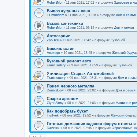
RobertMot
»
11 янв 2021, 17:02
» в форуме
Здоровье и кр
Вывоз чугунных ванн
FLimuridam
»
11 янв 2021, 08:28
» в форуме
Дом и семья
Вызов сантехника
RobertMot
»
11 янв 2021, 08:18
» в форуме
Дом и семья
Автосервис
ZooHeK
»
11 янв 2021, 00:42
» в форуме
Кузовной
Биксипластия
Anoxege
»
10 янв 2021, 18:48
» в форуме
Женский будуа
Кузовной ремонт авто
Francisutery
»
09 янв 2021, 17:59
» в форуме
Кузовной
Утилизация Старых Автомобилей
Francisutery
»
09 янв 2021, 08:31
» в форуме
Дом и семь
Прием черного металла
DennisBow
»
08 янв 2021, 23:02
» в форуме
Дом и семья
Сварка аргоном
ClydeSinny
»
08 янв 2021, 21:03
» в форуме
Машина и ре
Как подобрать букет
Invillvek
»
08 янв 2021, 19:52
» в форуме
Женский будуар
Готовые домашние задания форум ответы и
Davidlex
»
08 янв 2021, 02:45
» в форуме
Образование, н