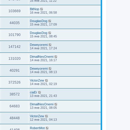
16 янв 2021, 11:22
BitNop
103669
16 янв 2021, 06:58
DouglasDog
44035
15 янв 2021, 17:09
DouglasDog
101790
15 янв 2021, 08:45
Deweyoremi
147142
14 янв 2021, 17:24
DimailNesOnemi
131020
14 янв 2021, 16:17
Deweyoremi
40291
14 янв 2021, 08:13
VictorZew
372526
14 янв 2021, 02:19
ciaEr
38572
13 янв 2021, 21:43
DimailNesOnemi
64683
13 янв 2021, 08:05
VictorZew
48448
12 янв 2021, 04:13
RobertMot