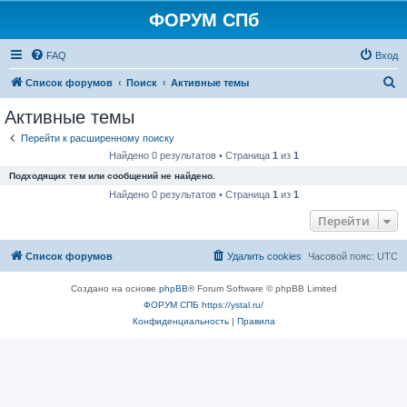
ФОРУМ СПб
FAQ
Вход
П
Список форумов
Поиск
Активные темы
о
Активные темы
и
Перейти к расширенному поиску
с
Найдено 0 результатов • Страница
1
из
1
к
Подходящих тем или сообщений не найдено.
Найдено 0 результатов • Страница
1
из
1
Перейти
Список форумов
Удалить cookies
Часовой пояс:
UTC
Создано на основе
phpBB
® Forum Software © phpBB Limited
ФОРУМ СПБ https://ystal.ru/
Конфиденциальность
|
Правила