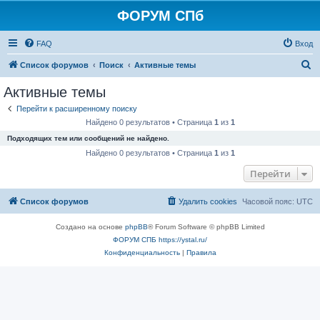
ФОРУМ СПб
FAQ
Вход
П
Список форумов
Поиск
Активные темы
о
Активные темы
и
Перейти к расширенному поиску
с
Найдено 0 результатов • Страница
1
из
1
к
Подходящих тем или сообщений не найдено.
Найдено 0 результатов • Страница
1
из
1
Перейти
Список форумов
Удалить cookies
Часовой пояс:
UTC
Создано на основе
phpBB
® Forum Software © phpBB Limited
ФОРУМ СПБ https://ystal.ru/
Конфиденциальность
|
Правила