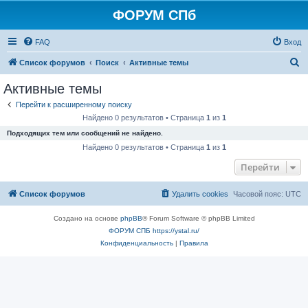
ФОРУМ СПб
FAQ
Вход
П
Список форумов
Поиск
Активные темы
о
Активные темы
и
Перейти к расширенному поиску
с
Найдено 0 результатов • Страница
1
из
1
к
Подходящих тем или сообщений не найдено.
Найдено 0 результатов • Страница
1
из
1
Перейти
Список форумов
Удалить cookies
Часовой пояс:
UTC
Создано на основе
phpBB
® Forum Software © phpBB Limited
ФОРУМ СПБ https://ystal.ru/
Конфиденциальность
|
Правила