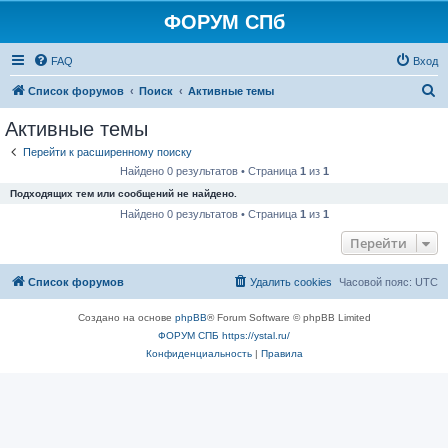
ФОРУМ СПб
FAQ
Вход
П
Список форумов
Поиск
Активные темы
о
Активные темы
и
Перейти к расширенному поиску
с
Найдено 0 результатов • Страница
1
из
1
к
Подходящих тем или сообщений не найдено.
Найдено 0 результатов • Страница
1
из
1
Перейти
Список форумов
Удалить cookies
Часовой пояс:
UTC
Создано на основе
phpBB
® Forum Software © phpBB Limited
ФОРУМ СПБ https://ystal.ru/
Конфиденциальность
|
Правила