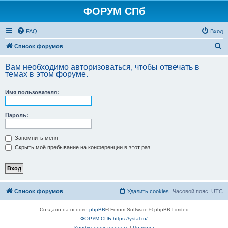
ФОРУМ СПб
FAQ
Вход
П
Список форумов
о
Вам необходимо авторизоваться, чтобы отвечать в
и
темах в этом форуме.
с
Имя пользователя:
к
Пароль:
Запомнить меня
Скрыть моё пребывание на конференции в этот раз
Список форумов
Удалить cookies
Часовой пояс:
UTC
Создано на основе
phpBB
® Forum Software © phpBB Limited
ФОРУМ СПБ https://ystal.ru/
Конфиденциальность
|
Правила