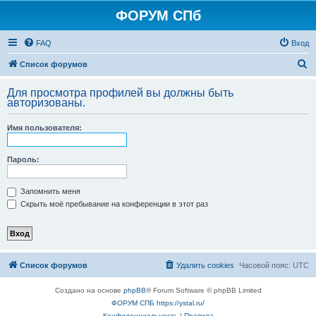
ФОРУМ СПб
FAQ
Вход
П
Список форумов
о
Для просмотра профилей вы должны быть
и
авторизованы.
с
Имя пользователя:
к
Пароль:
Запомнить меня
Скрыть моё пребывание на конференции в этот раз
Список форумов
Удалить cookies
Часовой пояс:
UTC
Создано на основе
phpBB
® Forum Software © phpBB Limited
ФОРУМ СПБ https://ystal.ru/
Конфиденциальность
|
Правила