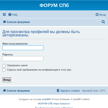
ФОРУМ СПб
FAQ
Вход
П
Список форумов
о
Для просмотра профилей вы должны быть
и
авторизованы.
с
Имя пользователя:
к
Пароль:
Запомнить меня
Скрыть моё пребывание на конференции в этот раз
Список форумов
Удалить cookies
Часовой пояс:
UTC
Создано на основе
phpBB
® Forum Software © phpBB Limited
ФОРУМ СПБ https://ystal.ru/
Конфиденциальность
|
Правила