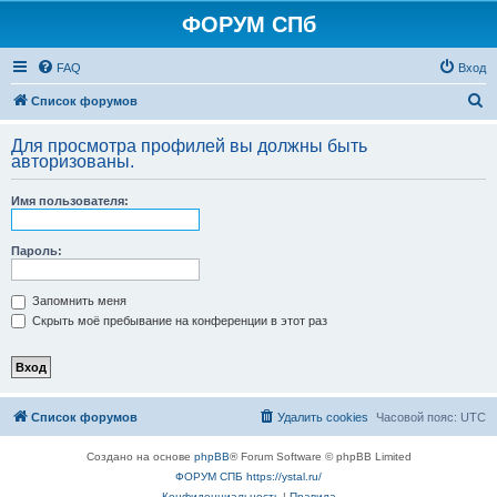
ФОРУМ СПб
FAQ
Вход
П
Список форумов
о
Для просмотра профилей вы должны быть
и
авторизованы.
с
Имя пользователя:
к
Пароль:
Запомнить меня
Скрыть моё пребывание на конференции в этот раз
Список форумов
Удалить cookies
Часовой пояс:
UTC
Создано на основе
phpBB
® Forum Software © phpBB Limited
ФОРУМ СПБ https://ystal.ru/
Конфиденциальность
|
Правила