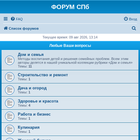
ФОРУМ СПб
FAQ
Вход
П
Список форумов
о
Текущее время: 09 авг 2026, 13:14
и
Любые Ваши вопросы
с
Дом и семья
к
Методы воспитания детей и решения семейных проблем. Всем этим
авторы делятся в нашей уникальной коллекции рубрики «Дом и семья»
Темы:
11
Строительство и ремонт
Темы:
1
Дача и огород
Темы:
1
Здоровье и красота
Темы:
4
Работа и бизнес
Темы:
1
Кулинария
Темы:
1