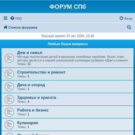
ФОРУМ СПб
FAQ
Вход
П
Список форумов
о
Текущее время: 07 авг 2026, 15:30
и
Любые Ваши вопросы
с
Дом и семья
к
Методы воспитания детей и решения семейных проблем. Всем этим
авторы делятся в нашей уникальной коллекции рубрики «Дом и семья»
Темы:
11
Строительство и ремонт
Темы:
1
Дача и огород
Темы:
1
Здоровье и красота
Темы:
4
Работа и бизнес
Темы:
1
Кулинария
Темы:
1