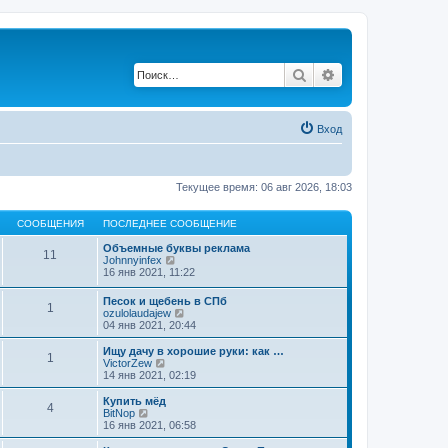
Поиск
Расширенный по
Вход
Текущее время: 06 авг 2026, 18:03
СООБЩЕНИЯ
ПОСЛЕДНЕЕ СООБЩЕНИЕ
Объемные буквы реклама
11
П
Johnnyinfex
е
16 янв 2021, 11:22
р
е
Песок и щебень в СПб
1
й
П
ozulolaudajew
т
е
04 янв 2021, 20:44
и
р
к
е
Ищу дачу в хорошие руки: как …
п
1
й
П
VictorZew
о
т
е
14 янв 2021, 02:19
с
и
р
л
к
е
Купить мёд
е
4
п
й
П
BitNop
д
о
т
е
16 янв 2021, 06:58
н
с
и
р
е
л
к