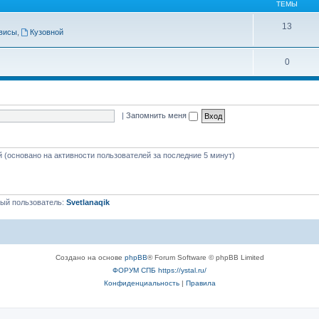
ТЕМЫ
13
висы
,
Кузовной
0
|
Запомнить меня
й (основано на активности пользователей за последние 5 минут)
ый пользователь:
Svetlanaqik
Создано на основе
phpBB
® Forum Software © phpBB Limited
ФОРУМ СПБ https://ystal.ru/
Конфиденциальность
|
Правила