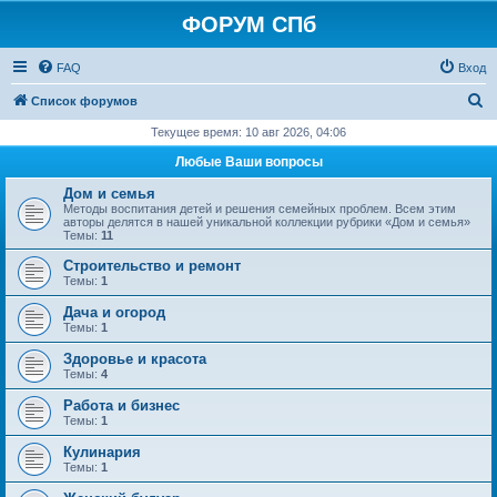
ФОРУМ СПб
FAQ
Вход
П
Список форумов
о
Текущее время: 10 авг 2026, 04:06
и
Любые Ваши вопросы
с
Дом и семья
к
Методы воспитания детей и решения семейных проблем. Всем этим
авторы делятся в нашей уникальной коллекции рубрики «Дом и семья»
Темы:
11
Строительство и ремонт
Темы:
1
Дача и огород
Темы:
1
Здоровье и красота
Темы:
4
Работа и бизнес
Темы:
1
Кулинария
Темы:
1