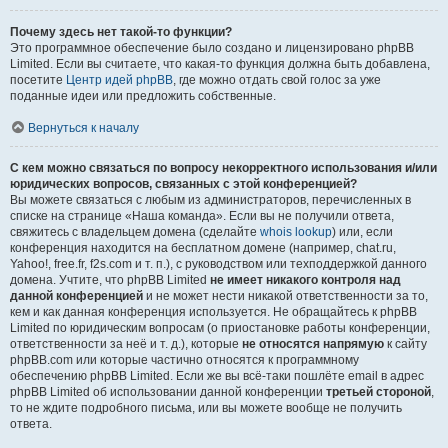
Почему здесь нет такой-то функции?
Это программное обеспечение было создано и лицензировано phpBB
Limited. Если вы считаете, что какая-то функция должна быть добавлена,
посетите
Центр идей phpBB
, где можно отдать свой голос за уже
поданные идеи или предложить собственные.
Вернуться к началу
С кем можно связаться по вопросу некорректного использования и/или
юридических вопросов, связанных с этой конференцией?
Вы можете связаться с любым из администраторов, перечисленных в
списке на странице «Наша команда». Если вы не получили ответа,
свяжитесь с владельцем домена (сделайте
whois lookup
) или, если
конференция находится на бесплатном домене (например, chat.ru,
Yahoo!, free.fr, f2s.com и т. п.), с руководством или техподдержкой данного
домена. Учтите, что phpBB Limited
не имеет никакого контроля над
данной конференцией
и не может нести никакой ответственности за то,
кем и как данная конференция используется. Не обращайтесь к phpBB
Limited по юридическим вопросам (о приостановке работы конференции,
ответственности за неё и т. д.), которые
не относятся напрямую
к сайту
phpBB.com или которые частично относятся к программному
обеспечению phpBB Limited. Если же вы всё-таки пошлёте email в адрес
phpBB Limited об использовании данной конференции
третьей стороной
,
то не ждите подробного письма, или вы можете вообще не получить
ответа.